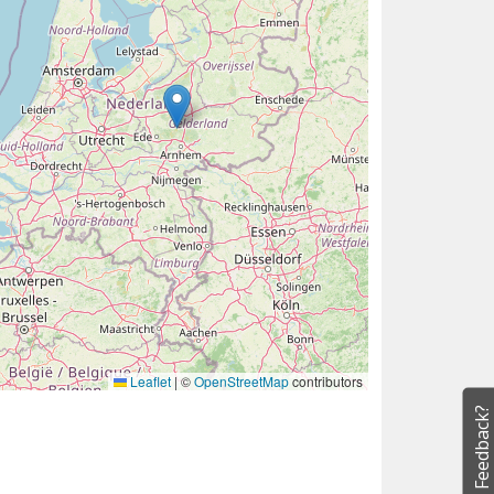
Leaflet
|
©
OpenStreetMap
contributors
Feedback?