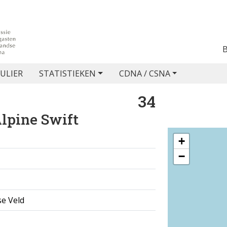
ULIER
STATISTIEKEN
CDNA / CSNA
34
lpine Swift
+
−
e Veld