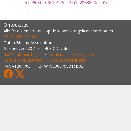
9cce808b-8784-413c-a951-2083654e2107
© 1998-2026
Alle foto's en content op deze website gelicenseerd onder
CC BY‑NC‑ND 4.0
Dutch Birding Association
Germenzeel 707 · 5403 XD Uden
dba@dutchbirding.nl
·
Contact
·
Privacy- en
Cookievoorwaarden
·
Cookie-instellingen
KvK 41201763 · BTW NL009750915B02