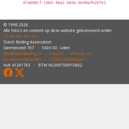
87a688cf-cbb5-4ba2-b65e-be40afb26fe1
© 1998-2026
Alle foto's en content op deze website gelicenseerd onder
CC BY‑NC‑ND 4.0
Dutch Birding Association
Germenzeel 707 · 5403 XD Uden
dba@dutchbirding.nl
·
Contact
·
Privacy- en
Cookievoorwaarden
·
Cookie-instellingen
KvK 41201763 · BTW NL009750915B02