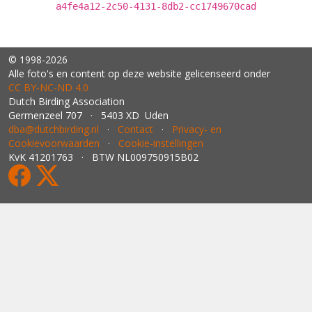
a4fe4a12-2c50-4131-8db2-cc1749670cad
© 1998-2026
Alle foto's en content op deze website gelicenseerd onder
CC BY‑NC‑ND 4.0
Dutch Birding Association
Germenzeel 707 · 5403 XD Uden
dba@dutchbirding.nl
·
Contact
·
Privacy- en
Cookievoorwaarden
·
Cookie-instellingen
KvK 41201763 · BTW NL009750915B02