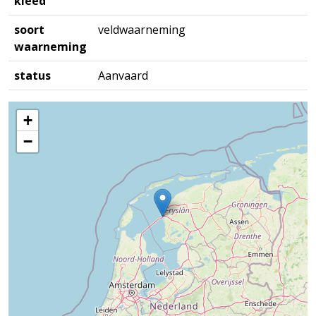
kleed
soort
veldwaarneming
waarneming
status
Aanvaard
+
−