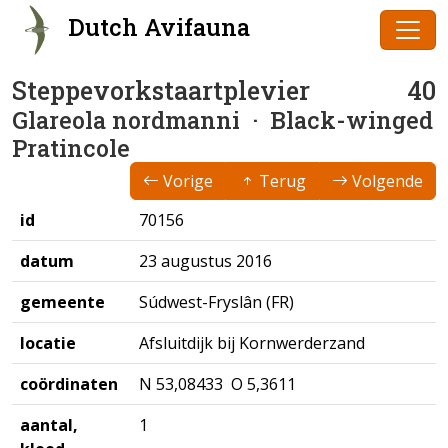
Dutch Avifauna
Steppevorkstaartplevier
40
Glareola nordmanni
· Black-winged
Pratincole
Vorige
Terug
Volgende
id
70156
datum
23 augustus 2016
gemeente
Súdwest-Fryslân (FR)
locatie
Afsluitdijk bij Kornwerderzand
coördinaten
N 53,08433 O 5,3611
aantal,
1