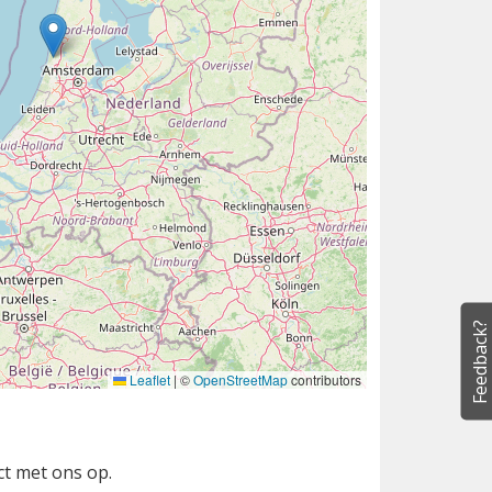
Feedback?
Leaflet
|
©
OpenStreetMap
contributors
ct met ons op.