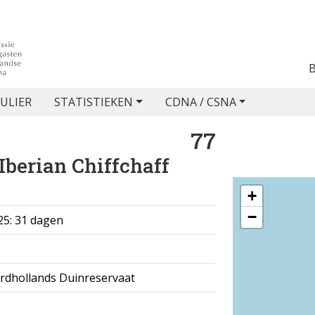
ULIER
STATISTIEKEN
CDNA / CSNA
77
Iberian Chiffchaff
+
−
25: 31 dagen
rdhollands Duinreservaat