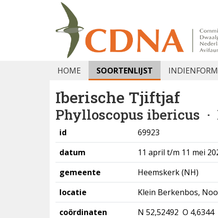
HOME
SOORTENLIJST
INDIENFORM
Iberische Tjiftjaf
Phylloscopus ibericus
· 
id
69923
datum
11 april t/m 11 mei 20
gemeente
Heemskerk (NH)
locatie
Klein Berkenbos, Noo
coördinaten
N 52,52492 O 4,6344