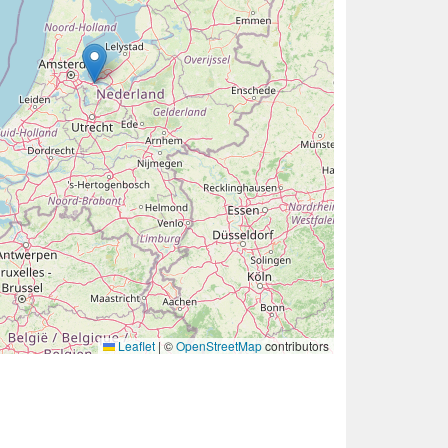
Leaflet
|
©
OpenStreetMap
contributors