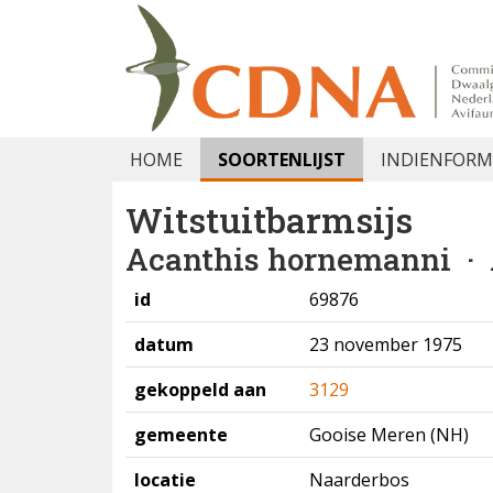
HOME
SOORTENLIJST
INDIENFORM
Witstuitbarmsijs
Acanthis hornemanni
· 
id
69876
datum
23 november 1975
gekoppeld aan
3129
gemeente
Gooise Meren (NH)
locatie
Naarderbos