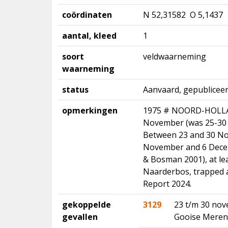
coördinaten
N 52,31582 O 5,1437
aantal, kleed
1
soort
veldwaarneming
waarneming
status
Aanvaard, gepubliceer
opmerkingen
1975 # NOORD-HOLLAN
November (was 25-30 N
Between 23 and 30 No
November and 6 Decem
& Bosman 2001), at le
Naarderbos, trapped 
Report 2024.
gekoppelde
3129
23 t/m 30 no
gevallen
Gooise Meren