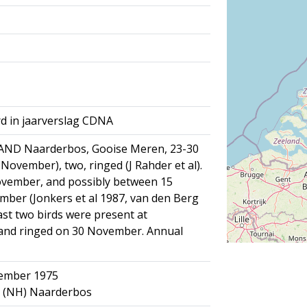
d in jaarverslag CDNA
D Naarderbos, Gooise Meren, 23-30
ovember), two, ringed (J Rahder et al).
vember, and possibly between 15
ber (Jonkers et al 1987, van den Berg
ast two birds were present at
and ringed on 30 November. Annual
vember 1975
 (NH) Naarderbos