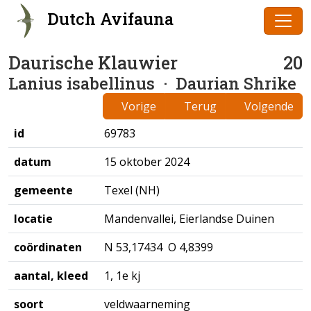
Dutch Avifauna
Daurische Klauwier
20
Lanius isabellinus
· Daurian Shrike
Vorige
Terug
Volgende
id
69783
datum
15 oktober 2024
gemeente
Texel (NH)
locatie
Mandenvallei, Eierlandse Duinen
coördinaten
N 53,17434 O 4,8399
aantal, kleed
1, 1e kj
soort
veldwaarneming