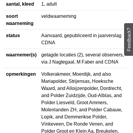
coördinaten
N 51,73057 O 4,6203
aantal, kleed
1, adult
soort
veldwaarneming
Feedback?
waarneming
status
Aanvaard, gepubliceerd in
jaarverslag CDNA
waarnemer(s)
getagde locaties (2), several
observers, via J Nagtegaal, M Faber
and CDNA
opmerkingen
Volkerakmeer, Moerdijk, and also
Mariapolder, Strijensas, Hoeksche
Waard, and Alloijzenpolder,
Dordrecht, and Polder Zuidzijde,
Oud-Alblas, and Polder Liesveld,
Groot Ammers, Molenlanden ZH,
and Polder Cabauw, Lopik, and