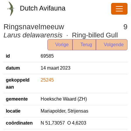
Dutch Avifauna
Ringsnavelmeeuw
9
Larus delawarensis
· Ring-billed
Gull
Vorige
Terug
Volgende
id
69585
datum
14 maart 2023
gekoppeld
25245
aan
gemeente
Hoeksche Waard (ZH)
locatie
Mariapolder, Strijensas