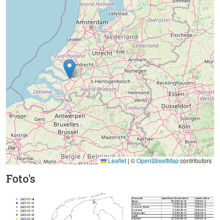
Leaflet
|
©
OpenStreetMap
contributors
Foto's