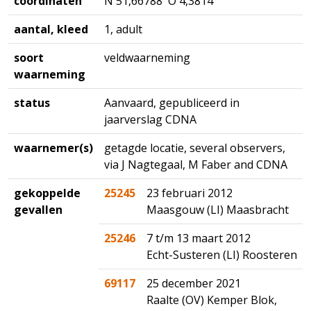
coördinaten
N 51,66788 O 4,3814
aantal, kleed
1, adult
soort
veldwaarneming
waarneming
status
Aanvaard, gepubliceerd in
jaarverslag CDNA
waarnemer(s)
getagde locatie, several observers,
via J Nagtegaal, M Faber and CDNA
gekoppelde
25245
23 februari 2012
gevallen
Maasgouw (LI) Maasbracht
25246
7 t/m 13 maart 2012
Echt-Susteren (LI) Roosteren
69117
25 december 2021
Raalte (OV) Kemper Blok,