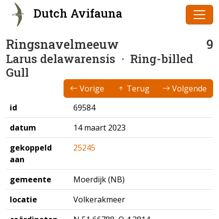
Dutch Avifauna
Ringsnavelmeeuw
9
Larus delawarensis
· Ring-billed
Gull
Vorige
Terug
Volgende
id
69584
datum
14 maart 2023
gekoppeld
25245
aan
gemeente
Moerdijk (NB)
locatie
Volkerakmeer