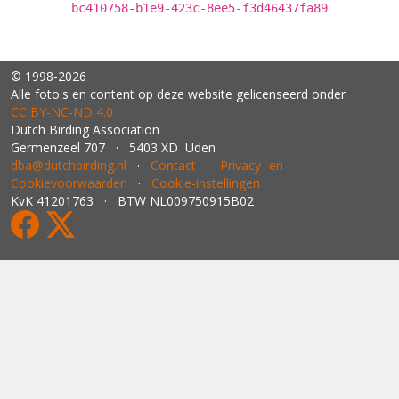
bc410758-b1e9-423c-8ee5-f3d46437fa89
© 1998-2026
Alle foto's en content op deze website gelicenseerd onder
CC BY‑NC‑ND 4.0
Dutch Birding Association
Germenzeel 707 · 5403 XD Uden
dba@dutchbirding.nl
·
Contact
·
Privacy- en
Cookievoorwaarden
·
Cookie-instellingen
KvK 41201763 · BTW NL009750915B02