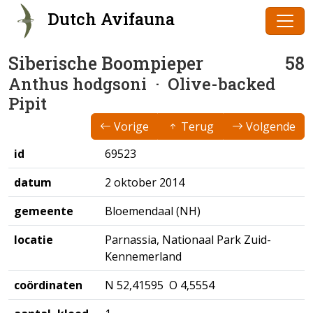
Dutch Avifauna
Siberische Boompieper
58
Anthus hodgsoni
· Olive-backed
Pipit
Vorige
Terug
Volgende
id
69523
datum
2 oktober 2014
gemeente
Bloemendaal (NH)
locatie
Parnassia, Nationaal Park Zuid-
Kennemerland
coördinaten
N 52,41595 O 4,5554