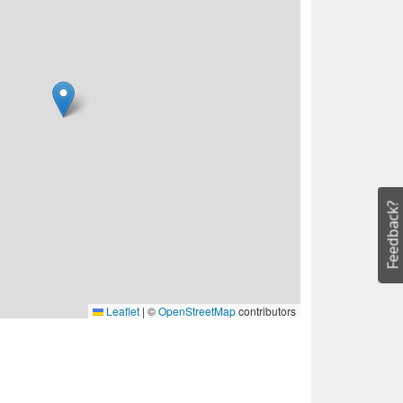
Feedback?
Leaflet
|
©
OpenStreetMap
contributors