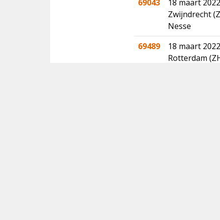
69043
18 maart 202
Zwijndrecht (
Nesse
69489
18 maart 202
Rotterdam (Z
69490
18 t/m 19 maa
Alphen aan d
69491
19 t/m 20 maa
Krimpenerwaa
69492
20 t/m 21 ma
Lopik (UT) P
69493
21 t/m 22 maa
Westerveld (D
69494
26 t/m 27 apri
Alphen-Chaam