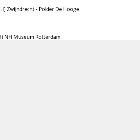
2
ZH) Zwijndrecht - Polder De Hooge
2
H) NH Museum Rotterdam
rt 2022
en Rijn (ZH) Hazerswoude-Dorp
rt 2022
rd (ZH) Berkenwoude
art 2022
olsbroek
rt 2022
R) Uffelter Binnenveld
l 2022
 (NB) Ulvenhout