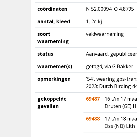
coördinaten
N 52,00094 O 4,8795
aantal, kleed
1, 2e kj
soort
veldwaarneming
waarneming
status
Aanvaard, gepubliceer
waarnemer(s)
getagd, via G Bakker
opmerkingen
'54', wearing gps-tra
2023; Dutch Birding 44:
gekoppelde
69487
16 t/m 17 maa
gevallen
Druten (GE) H
69488
17 t/m 18 maa
Oss (NB) Lith