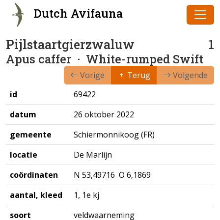
Dutch Avifauna
Pijlstaartgierzwaluw
1
Apus caffer
· White-rumped Swift
Vorige
Terug
Volgende
id
69422
datum
26 oktober 2022
gemeente
Schiermonnikoog (FR)
locatie
De Marlijn
coördinaten
N 53,49716 O 6,1869
aantal, kleed
1, 1e kj
soort
veldwaarneming