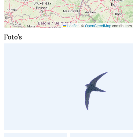
Leaflet
|
©
OpenStreetMap
contributors
Foto's