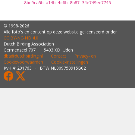
8bc9ca5b-a14b-4c6b-8b87-34e749ee7745
© 1998-2026
Alle foto's en content op deze website gelicenseerd onder
CC BY‑NC‑ND 4.0
Dutch Birding Association
Germenzeel 707 · 5403 XD Uden
dba@dutchbirding.nl
·
Contact
·
Privacy- en
Cookievoorwaarden
·
Cookie-instellingen
KvK 41201763 · BTW NL009750915B02