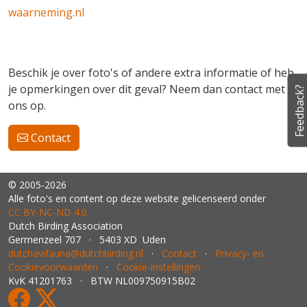
waarneming.nl
Beschik je over foto's of andere extra informatie of heb
je opmerkingen over dit geval? Neem dan contact met
Feedback?
ons op.
Contact
© 2005-2026
Alle foto's en content op deze website gelicenseerd onder
CC BY‑NC‑ND 4.0
Dutch Birding Association
Germenzeel 707 · 5403 XD Uden
dutchavifauna@dutchbirding.nl
·
Contact
·
Privacy- en
Cookievoorwaarden
·
Cookie-instellingen
KvK 41201763 · BTW NL009750915B02