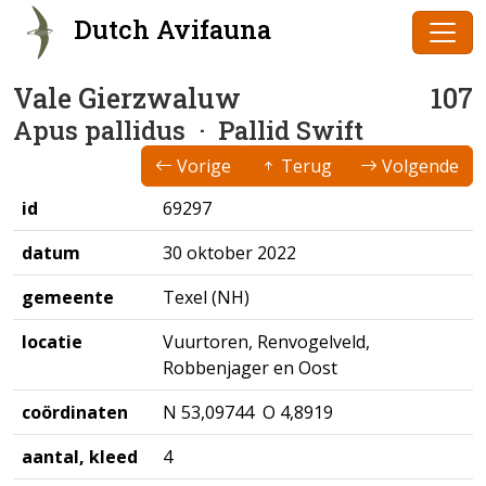
Dutch Avifauna
Vale Gierzwaluw
107
Apus pallidus
· Pallid Swift
Vorige
Terug
Volgende
id
69297
datum
30 oktober 2022
gemeente
Texel (NH)
locatie
Vuurtoren, Renvogelveld,
Robbenjager en Oost
coördinaten
N 53,09744 O 4,8919
aantal, kleed
4