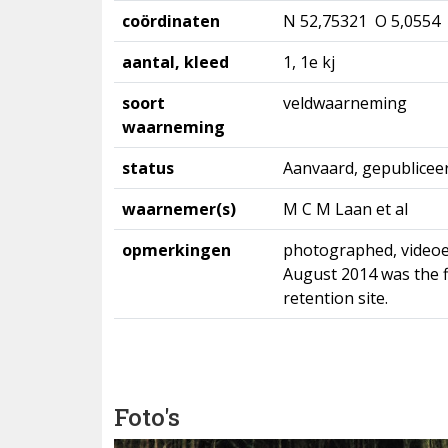
coördinaten
N 52,75321 O 5,0554
aantal, kleed
1, 1e kj
soort
veldwaarneming
waarneming
status
Aanvaard, gepublicee
waarnemer(s)
M C M Laan et al
opmerkingen
photographed, videoed
August 2014 was the fi
retention site.
Foto's