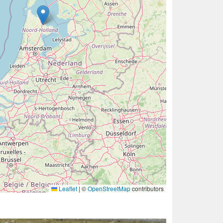
Leaflet
|
©
OpenStreetMap
contributors