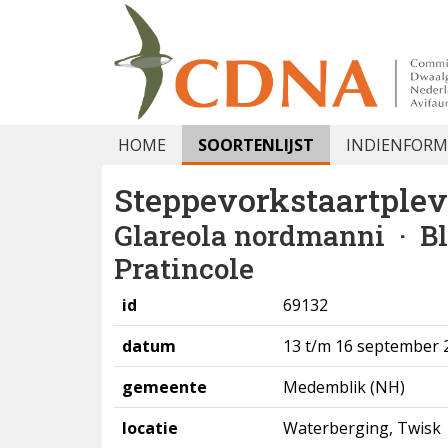
HOME
SOORTENLIJST
INDIENFORM
Steppevorkstaartplev
Glareola nordmanni
· B
Pratincole
id
69132
datum
13 t/m 16 september 
gemeente
Medemblik (NH)
locatie
Waterberging, Twisk