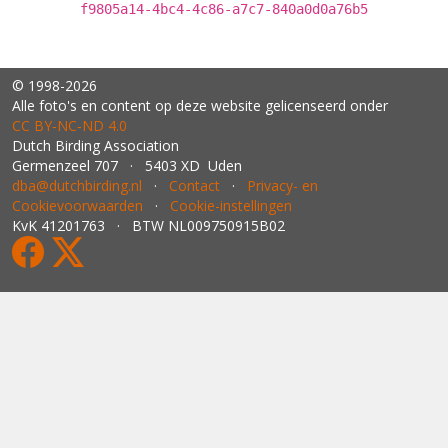
f9805a14-4bc4-4c86-a7c7-840a0d0a76b5
© 1998-2026
Alle foto's en content op deze website gelicenseerd onder
CC BY‑NC‑ND 4.0
Dutch Birding Association
Germenzeel 707 · 5403 XD Uden
dba@dutchbirding.nl
·
Contact
·
Privacy- en
Cookievoorwaarden
·
Cookie-instellingen
KvK 41201763 · BTW NL009750915B02