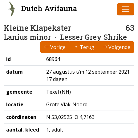
Dutch Avifauna
Kleine Klapekster
63
Lanius minor
· Lesser Grey Shrike
Vorige
Terug
Volgende
id
68964
datum
27 augustus t/m 12 september 2021:
17 dagen
gemeente
Texel (NH)
locatie
Grote Vlak-Noord
coördinaten
N 53,02525 O 4,7163
aantal, kleed
1, adult