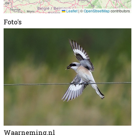
Leaflet
|
©
OpenStreetMap
contributors
Foto's
Waarneming.nl