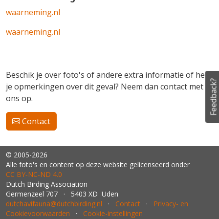
waarneming.nl
waarneming.nl
Beschik je over foto's of andere extra informatie of heb
Feedback?
je opmerkingen over dit geval? Neem dan contact met
ons op.
Contact
© 2005-2026
Alle foto's en content op deze website gelicenseerd onder
CC BY‑NC‑ND 4.0
Dutch Birding Association
Germenzeel 707 · 5403 XD Uden
dutchavifauna@dutchbirding.nl
·
Contact
·
Privacy- en
Cookievoorwaarden
·
Cookie-instellingen