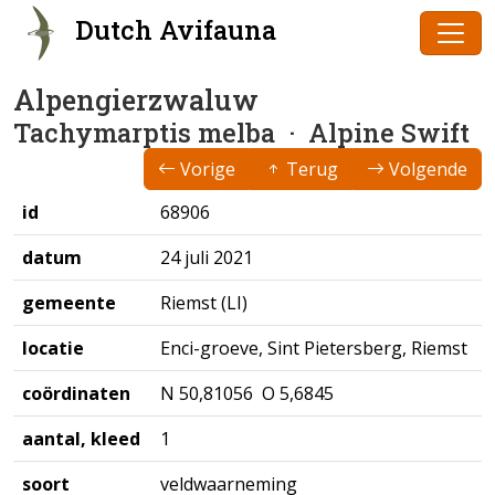
Dutch Avifauna
Alpengierzwaluw
Tachymarptis melba
· Alpine Swift
Vorige
Terug
Volgende
id
68906
datum
24 juli 2021
gemeente
Riemst (LI)
locatie
Enci-groeve, Sint Pietersberg, Riemst
coördinaten
N 50,81056 O 5,6845
aantal, kleed
1
soort
veldwaarneming