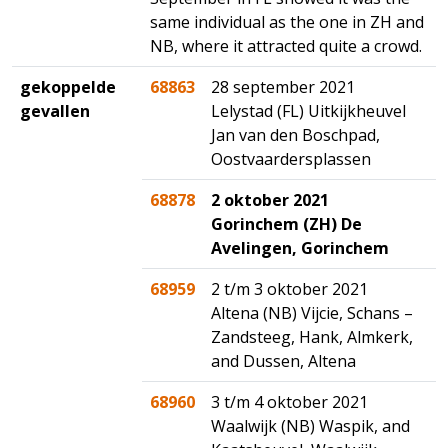
same individual as the one in ZH and
NB, where it attracted quite a crowd.
gekoppelde
68863
28 september 2021
gevallen
Lelystad (FL) Uitkijkheuvel
Jan van den Boschpad,
Oostvaardersplassen
68878
2 oktober 2021
Gorinchem (ZH) De
Avelingen, Gorinchem
68959
2 t/m 3 oktober 2021
Altena (NB) Vijcie, Schans –
Zandsteeg, Hank, Almkerk,
and Dussen, Altena
68960
3 t/m 4 oktober 2021
Waalwijk (NB) Waspik, and