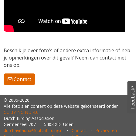
Beschik je over foto's of andere extra informatie of heb
je opmerkingen over dit geval? Neem dan contact met
ons op.
Contact
Feedback?
© 2005-2026
Alle foto's en content op deze website gelicenseerd onder
CC BY‑NC‑ND 4.0
Dutch Birding Association
Germenzeel 707 · 5403 XD Uden
dutchavifauna@dutchbirding.nl
·
Contact
·
Privacy- en