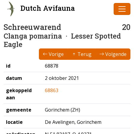
Dutch Avifauna
Schreeuwarend
20
Clanga pomarina
· Lesser Spotted
Eagle
Vorige
Terug
Volgende
id
68878
datum
2 oktober 2021
gekoppeld
68863
aan
gemeente
Gorinchem (ZH)
locatie
De Avelingen, Gorinchem