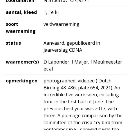
coördinaten
N 51,83107 O 4,9271
aantal, kleed
1, 1e kj
soort
veldwaarneming
waarneming
status
Aanvaard, gepubliceerd in
jaarverslag CDNA
waarnemer(s)
D Laponder, I Maijer, I Meulmeester
et al
opmerkingen
photographed, videoed ( Dutch
Birding 43: 486, plate 654, 2021). An
incredible five were seen, including
four in the first half of June. The
previous best year was 2017, with
three. A plumage comparison by the
committee of the crisp 1cy bird from
September in FL showed it was the