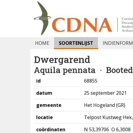
HOME
SOORTENLIJST
INDIENFORM
Dwergarend
Aquila pennata
· Booted
id
68855
datum
25 september 2021
gemeente
Het Hogeland (GR)
locatie
Telpost Kustweg Hek
coördinaten
N 53,39706 O 6,3008