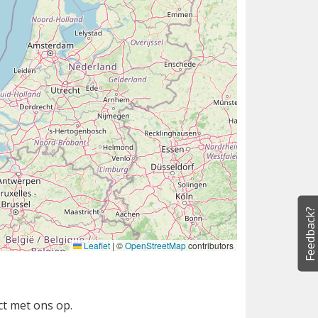
Feedback?
Leaflet
|
©
OpenStreetMap
contributors
ct met ons op.