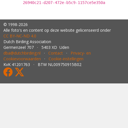
26940c21-d207-472e-b5c9-1157ce5e350a
© 1998-2026
Alle foto's en content op deze website gelicenseerd onder
CC BY‑NC‑ND 4.0
Dutch Birding Association
Germenzeel 707 · 5403 XD Uden
dba@dutchbirding.nl
·
Contact
·
Privacy- en
Cookievoorwaarden
·
Cookie-instellingen
KvK 41201763 · BTW NL009750915B02