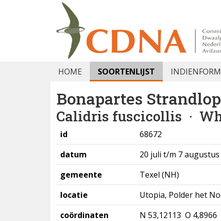
HOME
SOORTENLIJST
INDIENFORM
Bonapartes Strandlop
Calidris fuscicollis
· Wh
id
68672
datum
20 juli t/m 7 augustu
gemeente
Texel (NH)
locatie
Utopia, Polder het N
coördinaten
N 53,12113 O 4,8966