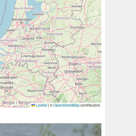
Leaflet
|
©
OpenStreetMap
contributors