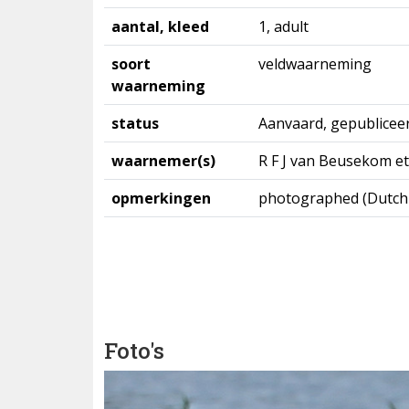
aantal, kleed
1, adult
soort
veldwaarneming
waarneming
status
Aanvaard, gepublicee
waarnemer(s)
R F J van Beusekom et
opmerkingen
photographed (Dutch B
Foto's