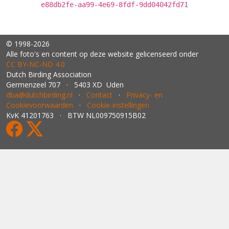
e88db2fe-aa99-4e69-8fdf-9dd04042fd71
© 1998-2026
Alle foto's en content op deze website gelicenseerd onder
CC BY‑NC‑ND 4.0
Dutch Birding Association
Germenzeel 707 · 5403 XD Uden
dba@dutchbirding.nl
·
Contact
·
Privacy- en
Cookievoorwaarden
·
Cookie-instellingen
KvK 41201763 · BTW NL009750915B02