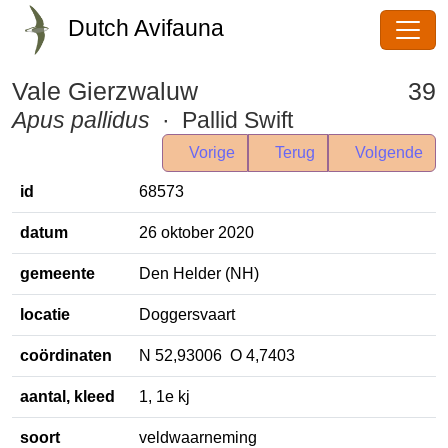
Dutch Avifauna
Vale Gierzwaluw
39
Apus pallidus
· Pallid Swift
Vorige
Terug
Volgende
id
68573
datum
26 oktober 2020
gemeente
Den Helder (NH)
locatie
Doggersvaart
coördinaten
N 52,93006 O 4,7403
aantal, kleed
1, 1e kj
soort
veldwaarneming