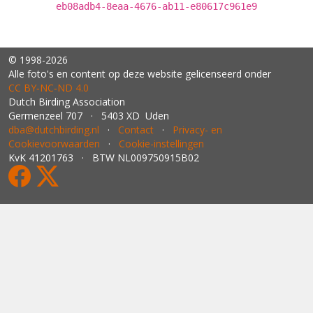
eb08adb4-8eaa-4676-ab11-e80617c961e9
© 1998-2026
Alle foto's en content op deze website gelicenseerd onder
CC BY‑NC‑ND 4.0
Dutch Birding Association
Germenzeel 707 · 5403 XD Uden
dba@dutchbirding.nl
·
Contact
·
Privacy- en
Cookievoorwaarden
·
Cookie-instellingen
KvK 41201763 · BTW NL009750915B02