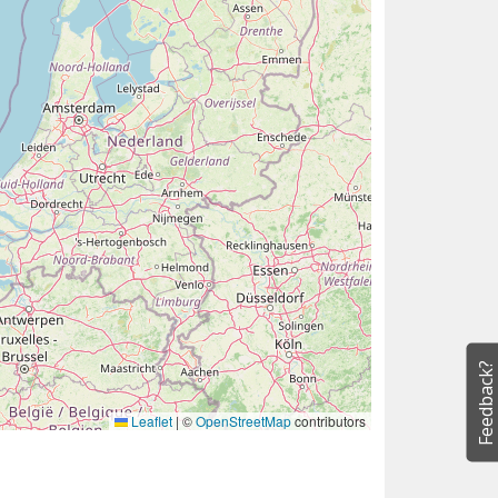
Feedback?
Leaflet
|
©
OpenStreetMap
contributors