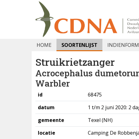
HOME
SOORTENLIJST
INDIENFORM
Struikrietzanger
Acrocephalus dumetor
Warbler
id
68475
datum
1 t/m 2 juni 2020: 2 d
gemeente
Texel (NH)
locatie
Camping De Robbenj