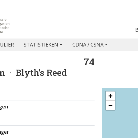
ULIER
STATISTIEKEN
CDNA / CSNA
74
um
· Blyth's Reed
+
−
agen
ager