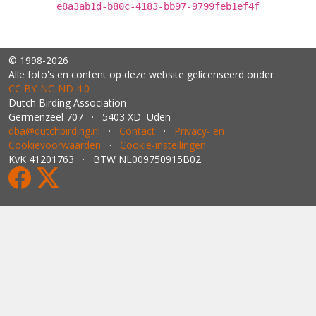
e8a3ab1d-b80c-4183-bb97-9799feb1ef4f
© 1998-2026
Alle foto's en content op deze website gelicenseerd onder
CC BY‑NC‑ND 4.0
Dutch Birding Association
Germenzeel 707 · 5403 XD Uden
dba@dutchbirding.nl
·
Contact
·
Privacy- en
Cookievoorwaarden
·
Cookie-instellingen
KvK 41201763 · BTW NL009750915B02