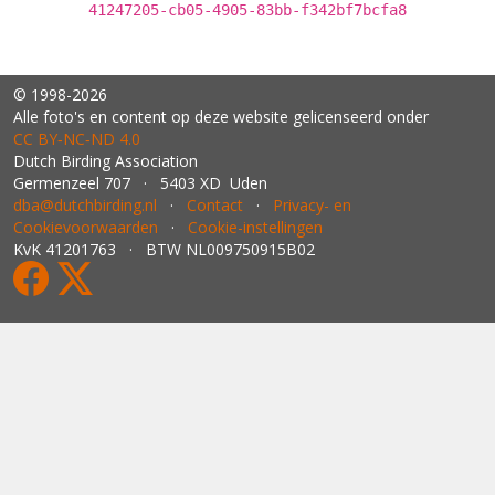
41247205-cb05-4905-83bb-f342bf7bcfa8
© 1998-2026
Alle foto's en content op deze website gelicenseerd onder
CC BY‑NC‑ND 4.0
Dutch Birding Association
Germenzeel 707 · 5403 XD Uden
dba@dutchbirding.nl
·
Contact
·
Privacy- en
Cookievoorwaarden
·
Cookie-instellingen
KvK 41201763 · BTW NL009750915B02