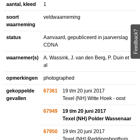
aantal, kleed
1
soort
veldwaarneming
waarneming
Feedback?
status
Aanvaard, gepubliceerd in
jaarverslag CDNA
waarnemer(s)
A. Wassink, J. van den Berg, P. Duin
et al
opmerkingen
photographed
gekoppelde
67361
19 t/m 20 juni 2017
gevallen
Texel (NH) Witte Hoek - oost
67949
19 t/m 20 juni 2017
Texel (NH) Polder
Wassenaar
67950
19 t/m 20 juni 2017