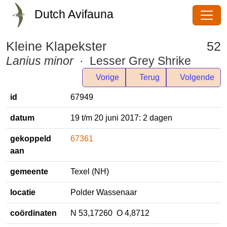
Dutch Avifauna
Kleine Klapekster
52
Lanius minor
· Lesser Grey Shrike
Vorige
Terug
Volgende
id
67949
datum
19 t/m 20 juni 2017: 2 dagen
gekoppeld
67361
aan
gemeente
Texel (NH)
locatie
Polder Wassenaar
coördinaten
N 53,17260 O 4,8712