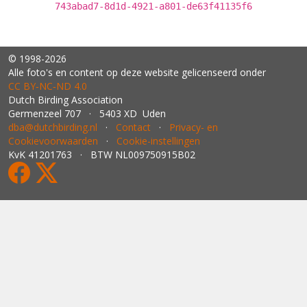
743abad7-8d1d-4921-a801-de63f41135f6
© 1998-2026
Alle foto's en content op deze website gelicenseerd onder
CC BY‑NC‑ND 4.0
Dutch Birding Association
Germenzeel 707 · 5403 XD Uden
dba@dutchbirding.nl
·
Contact
·
Privacy- en
Cookievoorwaarden
·
Cookie-instellingen
KvK 41201763 · BTW NL009750915B02