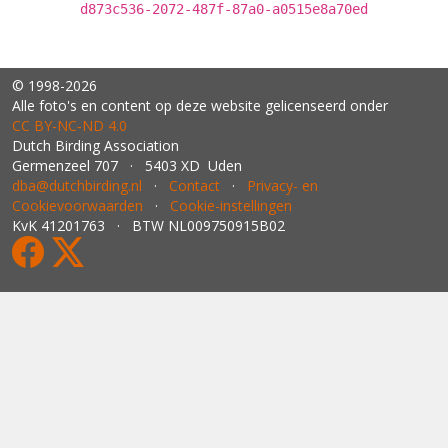
d873c536-2072-487f-87a0-a0515e8a70ed
© 1998-2026
Alle foto's en content op deze website gelicenseerd onder
CC BY‑NC‑ND 4.0
Dutch Birding Association
Germenzeel 707 · 5403 XD Uden
dba@dutchbirding.nl
·
Contact
·
Privacy- en
Cookievoorwaarden
·
Cookie-instellingen
KvK 41201763 · BTW NL009750915B02