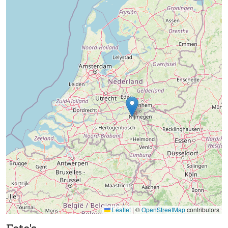
Leaflet
|
©
OpenStreetMap
contributors