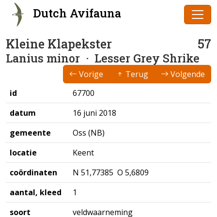
Dutch Avifauna
Kleine Klapekster
57
Lanius minor
· Lesser Grey Shrike
Vorige
Terug
Volgende
id
67700
datum
16 juni 2018
gemeente
Oss (NB)
locatie
Keent
coördinaten
N 51,77385 O 5,6809
aantal, kleed
1
soort
veldwaarneming