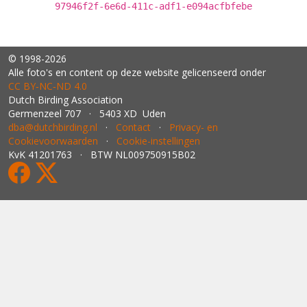
97946f2f-6e6d-411c-adf1-e094acfbfebe
© 1998-2026
Alle foto's en content op deze website gelicenseerd onder
CC BY‑NC‑ND 4.0
Dutch Birding Association
Germenzeel 707 · 5403 XD Uden
dba@dutchbirding.nl
·
Contact
·
Privacy- en
Cookievoorwaarden
·
Cookie-instellingen
KvK 41201763 · BTW NL009750915B02