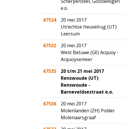
Scherpenzeel, Gooswilligen
e.o.
67524
20 mei 2017
Utrechtse Heuvelrug (UT)
Leersum
67532
20 mei 2017
West Betuwe (GE) Acquoy -
Acquoysemeer
67535
20 t/m 21 mei 2017
Renswoude (UT)
Renswoude -
Barneveldsestraat e.o.
67536
20 mei 2017
Molenlanden (ZH) Polder
Molenaarsgraaf