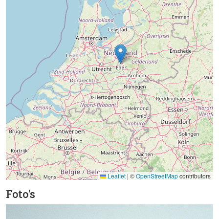
Leaflet
|
©
OpenStreetMap
contributors
Foto's