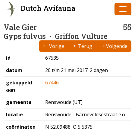
Dutch Avifauna
Vale Gier
55
Gyps fulvus
· Griffon Vulture
Vorige
Terug
Volgende
id
67535
datum
20 t/m 21 mei 2017: 2 dagen
gekoppeld
67446
aan
gemeente
Renswoude (UT)
locatie
Renswoude - Barneveldsestraat e.o.
coördinaten
N 52,09488 O 5,5375