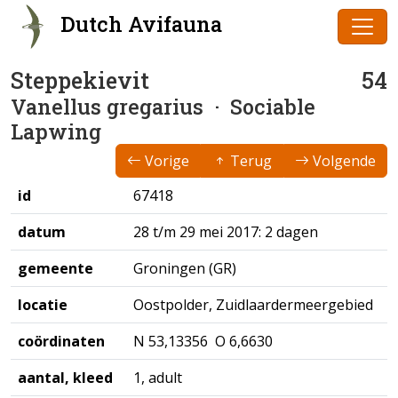
Dutch Avifauna
Steppekievit
54
Vanellus gregarius
· Sociable
Lapwing
Vorige
Terug
Volgende
id
67418
datum
28 t/m 29 mei 2017: 2 dagen
gemeente
Groningen (GR)
locatie
Oostpolder, Zuidlaardermeergebied
coördinaten
N 53,13356 O 6,6630
aantal, kleed
1, adult