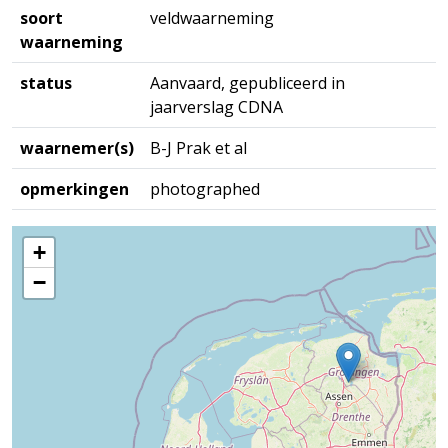
soort
veldwaarneming
waarneming
status
Aanvaard, gepubliceerd in
jaarverslag CDNA
waarnemer(s)
B-J Prak et al
opmerkingen
photographed
+
−