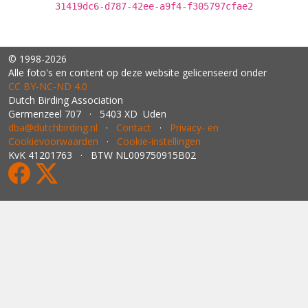
31419dc6-d787-42ee-a9f4-f305797cfae2
© 1998-2026
Alle foto's en content op deze website gelicenseerd onder
CC BY‑NC‑ND 4.0
Dutch Birding Association
Germenzeel 707 · 5403 XD Uden
dba@dutchbirding.nl
·
Contact
·
Privacy- en
Cookievoorwaarden
·
Cookie-instellingen
KvK 41201763 · BTW NL009750915B02