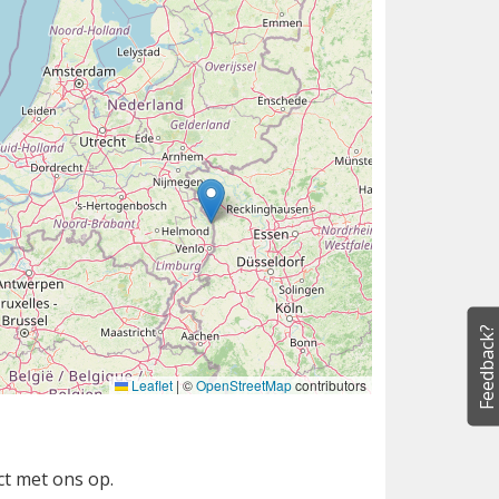
Feedback?
Leaflet
|
©
OpenStreetMap
contributors
ct met ons op.