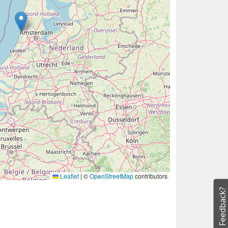
Leaflet
|
©
OpenStreetMap
contributors
Feedback?