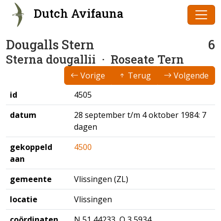
Dutch Avifauna
Dougalls Stern
6
Sterna dougallii
· Roseate Tern
Vorige
Terug
Volgende
id
4505
datum
28 september t/m 4 oktober 1984: 7
dagen
gekoppeld
4500
aan
gemeente
Vlissingen (ZL)
locatie
Vlissingen
coördinaten
N 51,44233 O 3,5934