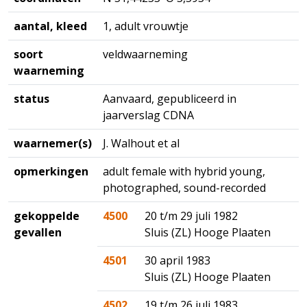
aantal, kleed
1, adult vrouwtje
soort
veldwaarneming
waarneming
status
Aanvaard, gepubliceerd in
jaarverslag CDNA
waarnemer(s)
J. Walhout et al
opmerkingen
adult female with hybrid young,
photographed, sound-recorded
gekoppelde
4500
20 t/m 29 juli 1982
gevallen
Sluis (ZL) Hooge Plaaten
4501
30 april 1983
Sluis (ZL) Hooge Plaaten
4502
19 t/m 26 juli 1983