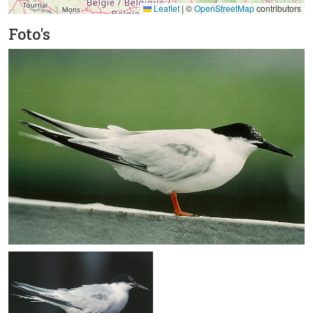
Leaflet
|
©
OpenStreetMap
contributors
Foto's