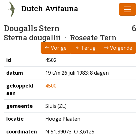
Dutch Avifauna
Dougalls Stern
6
Sterna dougallii
· Roseate Tern
Vorige
Terug
Volgende
id
4502
datum
19 t/m 26 juli 1983: 8 dagen
gekoppeld
4500
aan
gemeente
Sluis (ZL)
locatie
Hooge Plaaten
coördinaten
N 51,39073 O 3,6125