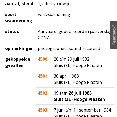
aantal, kleed
1, adult vrouwtje
soort
veldwaarneming
waarneming
Feedback?
status
Aanvaard, gepubliceerd in jaarverslag
CDNA
opmerkingen
photographed, sound-recorded
gekoppelde
4500
20 t/m 29 juli 1982
gevallen
Sluis (ZL) Hooge Plaaten
4501
30 april 1983
Sluis (ZL) Hooge Plaaten
4502
19 t/m 26 juli 1983
Sluis (ZL) Hooge Plaaten
4503
7 juni t/m 11 september 1984
Sluis (ZL) Hooge Plaaten