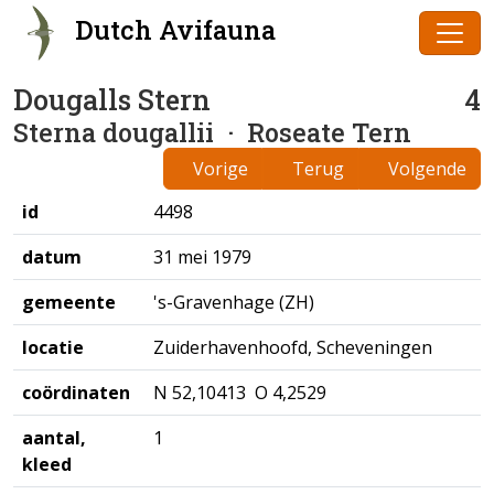
Dutch Avifauna
Dougalls Stern
4
Sterna dougallii
· Roseate Tern
Vorige
Terug
Volgende
id
4498
datum
31 mei 1979
gemeente
's-Gravenhage (ZH)
locatie
Zuiderhavenhoofd, Scheveningen
coördinaten
N 52,10413 O 4,2529
aantal,
1
kleed