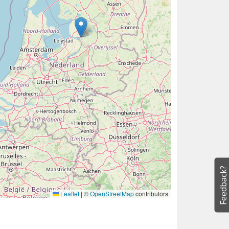
Feedback?
Leaflet
|
©
OpenStreetMap
contributors