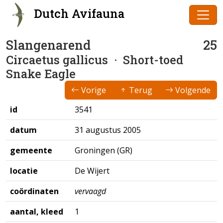
Dutch Avifauna
Slangenarend
25
Circaetus gallicus
· Short-toed
Snake Eagle
Vorige
Terug
Volgende
id
3541
datum
31 augustus 2005
gemeente
Groningen (GR)
locatie
De Wijert
coördinaten
vervaagd
aantal, kleed
1