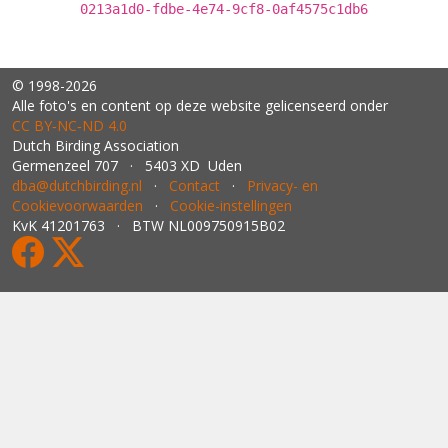
0213a1d0-fdbe-4e74-9cf8-0af4575c1db6
© 1998-2026
Alle foto's en content op deze website gelicenseerd onder
CC BY‑NC‑ND 4.0
Dutch Birding Association
Germenzeel 707 · 5403 XD Uden
dba@dutchbirding.nl
·
Contact
·
Privacy- en
Cookievoorwaarden
·
Cookie-instellingen
KvK 41201763 · BTW NL009750915B02