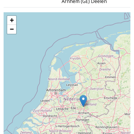
Arnhem (GE) Deelen
+
−