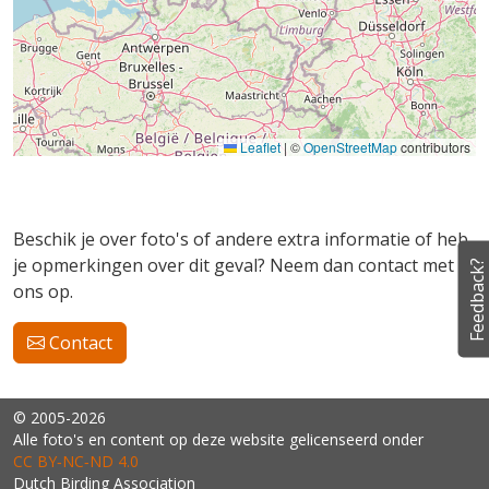
Leaflet
|
©
OpenStreetMap
contributors
Beschik je over foto's of andere extra informatie of heb
je opmerkingen over dit geval? Neem dan contact met
Feedback?
ons op.
Contact
© 2005-2026
Alle foto's en content op deze website gelicenseerd onder
CC BY‑NC‑ND 4.0
Dutch Birding Association