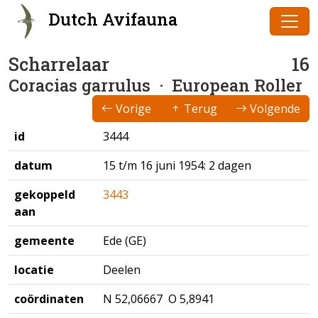
Dutch Avifauna
Scharrelaar
16
Coracias garrulus
· European Roller
Vorige
Terug
Volgende
id
3444
datum
15 t/m 16 juni 1954: 2 dagen
gekoppeld
3443
aan
gemeente
Ede (GE)
locatie
Deelen
coördinaten
N 52,06667 O 5,8941