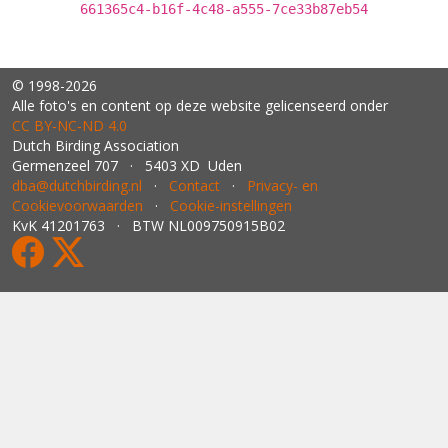
661365c4-b16f-4c48-a555-7ce33b87eb54
© 1998-2026
Alle foto's en content op deze website gelicenseerd onder
CC BY‑NC‑ND 4.0
Dutch Birding Association
Germenzeel 707 · 5403 XD Uden
dba@dutchbirding.nl
·
Contact
·
Privacy- en
Cookievoorwaarden
·
Cookie-instellingen
KvK 41201763 · BTW NL009750915B02