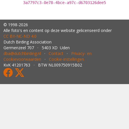
3a7797c3-0e78-4bce-a97c-d6703126dee5
© 1998-2026
Alle foto's en content op deze website gelicenseerd onder
CC BY‑NC‑ND 4.0
Dutch Birding Association
Germenzeel 707 · 5403 XD Uden
dba@dutchbirding.nl
·
Contact
·
Privacy- en
Cookievoorwaarden
·
Cookie-instellingen
KvK 41201763 · BTW NL009750915B02