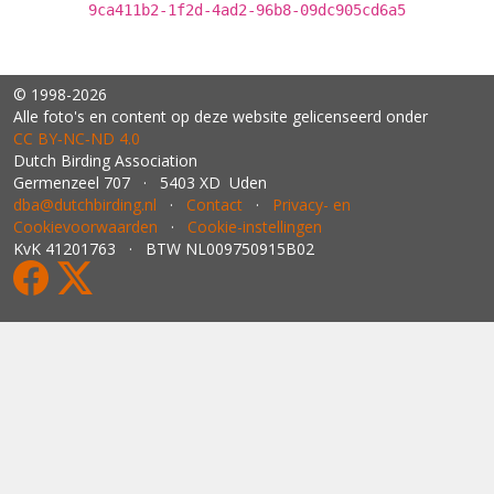
9ca411b2-1f2d-4ad2-96b8-09dc905cd6a5
© 1998-2026
Alle foto's en content op deze website gelicenseerd onder
CC BY‑NC‑ND 4.0
Dutch Birding Association
Germenzeel 707 · 5403 XD Uden
dba@dutchbirding.nl
·
Contact
·
Privacy- en
Cookievoorwaarden
·
Cookie-instellingen
KvK 41201763 · BTW NL009750915B02